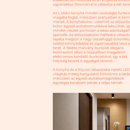
ugyanakkor finoman el is választja a két tere
Az L alakú konyha minden szükséges funkci
magába foglal, miközben arányaiban is kön
marad. A konyhabútor, valamint az előszoba
bútor egyedi asztalosmunkával készültek, íg
minden részlet pontosan a lakás adottságai
igazodik. Az előszobabútor hátfalára választ
tapéta megtöri a nagy összefüggő bútorfelül
ezáltal könnyedebbé és izgalmasabbá teszi a
teret. A fekete márvány burkolat elegáns
kontrasztot alkot a nappaliban megjelenő
elektromos kandalló burkolatával, így a két
helyiség között is egységet teremt.
A konyha és a folyosó lábazatába rejtett LED
világítás meleg hangulatot kölcsönöz a laká
miközben az egyedi asztalosmegoldások
egységes karaktert adnak a teljes térnek.