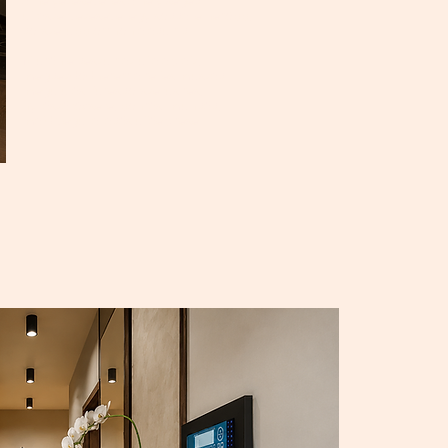
áthelyezésével és a helyiségek
újraszervezésével egy sokkal élhetőbb,
korszerűbb otthon alakult ki.
Miután elkészült az új alaprajz,
megkezdődhetett a teljes műszaki
megújulás: fűtéskorszerűsítés,
nyílászárócsere, bontási munkák,
majd végül a lakás újjáépítése.