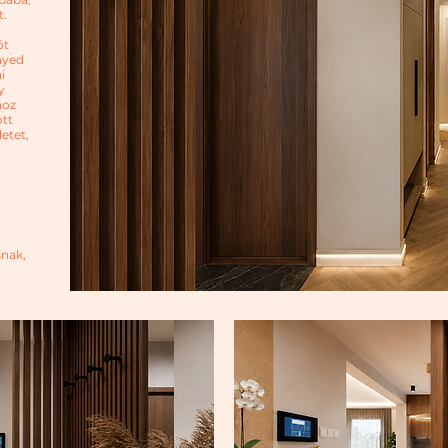
t.
ót
nyed
i
y
hoz
ott
etet,
snak,