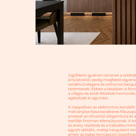
Ügyfeleim gyakran tartanak a sötéte
árnylatoktól, pedig megfelelő egyen
rendkívül elegáns és otthonos hangu
teremtenek. Ebben a lakásban is font
a világos és sötét felületek harmonik
egészítsék ki egymást.
A nappaliban az elektromos kandalló 
márványborítása karakteres fókuszpo
amelyet az olívazöld ülőgarnitúra és a
textíliák finoman ellensúlyoznak. A kör
az arany részletek és a halszálka mint
együtt időtálló, meleg hangulatot te
amely az egész koncepciót összefogja