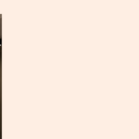
Amikor egy fiatal házaspár hölgy tagja
először felkeresett az átalakítandó
otthonukkal kapcsolatban, rögtön
éreztem, hogy egy igazán izgalmas
projekt veszi kezdetét. Már az első
beszélgetés során megtaláltuk a közös
hangot és ezzel kezdetét vette egy
vidám, inspiráló együttműködés.
A közel 40 éves társasházi lakás kiváló
adottságokkal rendelkezett,
ugyanakkor a korábbi felújítások
ellenére már nem felelt meg a család
mai igényeinek. Éppen ezért az első
lépés az volt, hogy visszatérjünk az
alapokhoz és újragondoljuk az egész
alaprajzot.
A régi konyhából babaszoba, a
korábbi étkezőből tágas konyha és
előszoba, a régi mosdóból pedig
minigardrób született. A falak