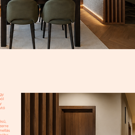
egy
ból
ly
utó
ésű,
zerre
mellás
obába,