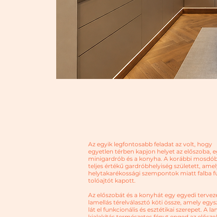
Az egyik legfontosabb feladat az volt, hogy
egyetlen térben kapjon helyet az előszoba, 
minigardrób és a konyha. A korábbi mosdó
teljes értékű gardróbhelyiség született, ame
helytakarékossági szempontok miatt falba f
tolóajtót kapott.
Az előszobát és a konyhát egy egyedi tervez
lamellás térelválasztó köti össze, amely egys
lát el funkcionális és esztétikai szerepet. A la
kialakítás természetes fényt enged az elősz