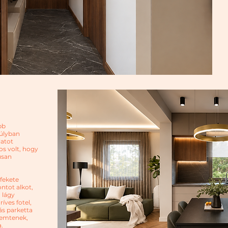
bb
súlyban
latot
os volt, hogy
usan
fekete
ntot alkot,
 lágy
íves fotel,
ás parketta
remtenek,
.